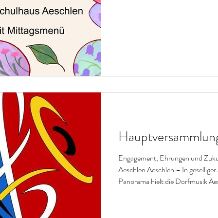
Hauptversammlun
Engagement, Ehrungen und Zukun
Aeschlen Aeschlen – In gesellige
Panorama hielt die Dorfmusik Aes
Hauptversammlung ab. 24 stimmbe
und blickten gemeinsam auf ein er
Präsident Peter von Gunten führ