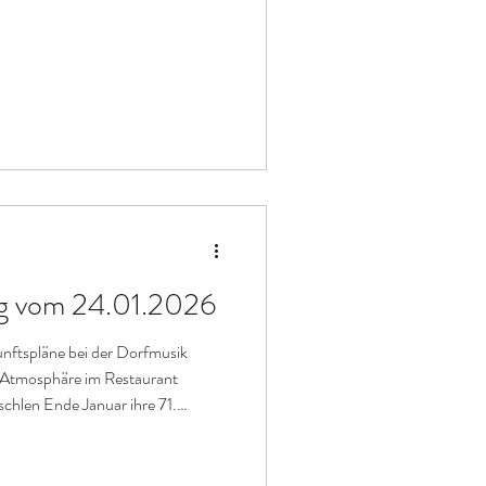
g vom 24.01.2026
ftspläne bei der Dorfmusik
r Atmosphäre im Restaurant
chlen Ende Januar ihre 71.
rechtigte Mitglieder nahmen teil
eignisreiches Vereinsjahr zurück.
te souverän durch die Traktanden