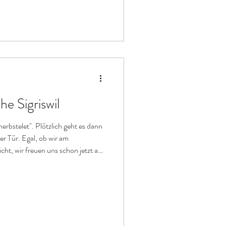
hen Jahresbericht, der mit Applaus
lich: Mit
e Sigriswil
erbstelet". Plötzlich geht es dann
er Tür. Egal, ob wir am
ht, wir freuen uns schon jetzt auf
der Kirche Sigriswil. Dieses Jahr
ärztön. Wir freuen uns auf viele
ltung und gemeinsame Vorfreude