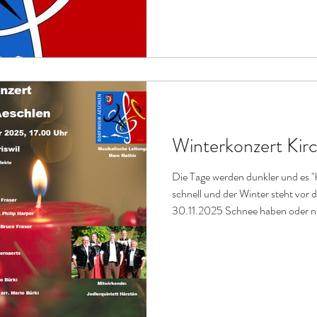
und präsentierte einen ausführlic
verdankt wurde. Besonders erfreu
Winterkonzert Kirch
Die Tage werden dunkler und es "h
schnell und der Winter steht vor d
30.11.2025 Schnee haben oder nic
unser jährliches Winterkonzert in 
begleitet uns das Jodlerquintett H
Besucher, musikalische Unterha
auf den Winter.