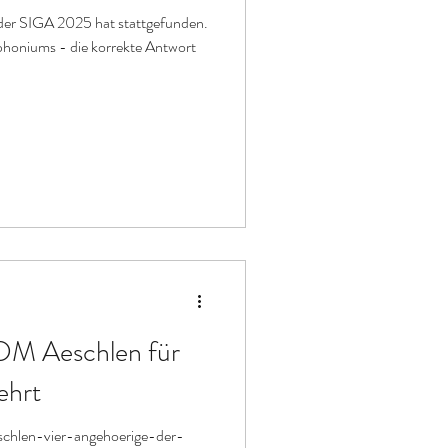
der SIGA 2025 hat stattgefunden.
honiums - die korrekte Antwort
DM Aeschlen für
ehrt
schlen-vier-angehoerige-der-